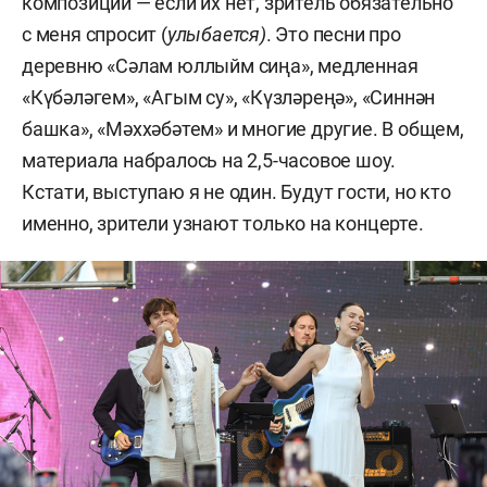
композиций — если их нет, зритель обязательно
с меня спросит (
улыбается)
. Это песни про
деревню «Сәлам юллыйм сиңа», медленная
«Күбәләгем», «Агым су», «Күзләреңә», «Синнән
башка», «Мәххәбәтем» и многие другие. В общем,
материала набралось на 2,5-часовое шоу.
Кстати, выступаю я не один. Будут гости, но кто
именно, зрители узнают только на концерте.