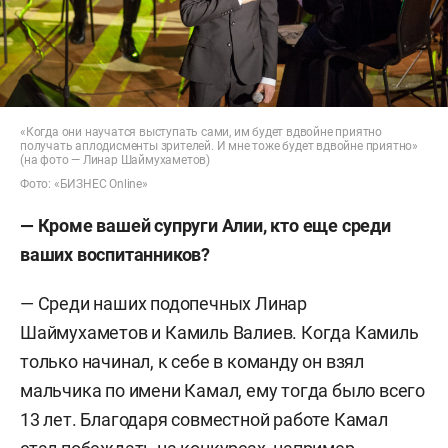
«Когда они научатся выступать сами, им будет вдвойне приятно
получать аплодисменты зрителей. И мне тоже будет вдвойне приятно»
(на фото — Линар Шаймухаметов)
Фото: «БИЗНЕС Online»
— Кроме вашей супруги Алии, кто еще среди
ваших воспитанников?
— Среди наших подопечных Линар
Шаймухаметов и Камиль Валиев. Когда Камиль
только начинал, к себе в команду он взял
мальчика по имени Камал, ему тогда было всего
13 лет. Благодаря совместной работе Камал