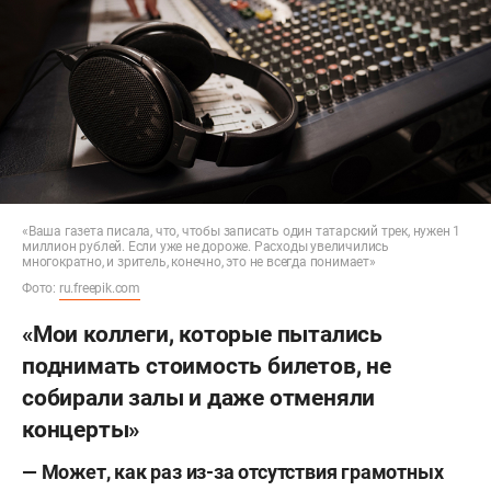
«Ваша газета писала, что, чтобы записать один татарский трек, нужен 1
миллион рублей. Если уже не дороже. Расходы увеличились
многократно, и зритель, конечно, это не всегда понимает»
Фото:
ru.freepik.com
«Мои коллеги, которые пытались
поднимать стоимость билетов, не
собирали залы и даже отменяли
концерты»
— Может, как раз из-за отсутствия грамотных