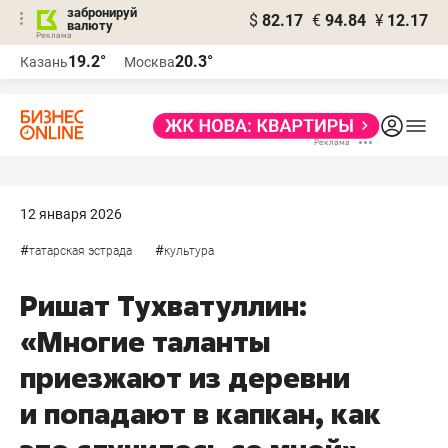
забронируй
$
82.17
€
94.84
¥
12.17
валюту
19.2°
20.3°
Казань
Москва
12 января 2026
#
#
татарская эстрада
культура
Ришат Тухватуллин:
«Многие таланты
приезжают из деревни
и попадают в капкан, как