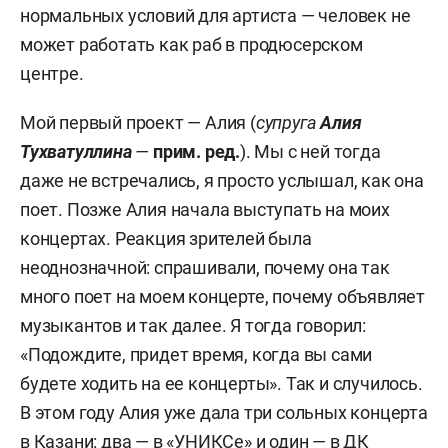
нормальных условий для артиста — человек не
может работать как раб в продюсерском
центре.
Мой первый проект — Алия (
супруга
Алия
Тухватуллина
—
прим. ред.
). Мы с ней тогда
даже не встречались, я просто услышал, как она
поет. Позже Алия начала выступать на моих
концертах. Реакция зрителей была
неоднозначной: спрашивали, почему она так
много поет на моем концерте, почему объявляет
музыкантов и так далее. Я тогда говорил:
«Подождите, придет время, когда вы сами
будете ходить на ее концерты». Так и случилось.
В этом году Алия уже дала три сольных концерта
в Казани: два — в «УНИКСе» и один — в ДК