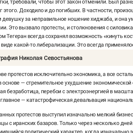
тки, требовали, чтобы этот закон отменили. Был разн
 этого. Доходило и до погибших. В частности, произо
 девушку за неправильное ношение хиджаба, и она у
ии. Это вызвало протесты, и столкновения с силовика
том Тегеран всегда сохранял возможность «кинуть кос
виде какой-то либерализации. Это всегда применялос
графия Николая Севостьянова
колай Николаевич
— политолог, востоковед. Выпуска
ове протестов исключительно экономика, а все остал
службы Донбасса», международный обозреватель «Се
 в основе — стремительное ухудшение экономической 
щая безработица, перебои с электроэнергией в масшта
 главное — катастрофическая девальвация национал
У (2012), РГГУ (2017).
нных протестов выступил изначально мелкий бизнес,
 Сирии, Тунисе.
вцы с иранских базаров. Только через несколько дней 
ившийся политический характер, когда изначально 
м, персидским, английским, испанским и немецким я