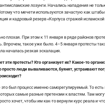
антиисламские лозунги. Начались нападения не тольк
 Потому что мечети используются зачастую как штабы
иция и кадровый резерв «Корпуса стражей исламско
но плохая. При этом к 11 января в ряде районов прот
ь. Впрочем, такое уже было. 4–5 января протесты так
сла началась резкая эскалация.
ет эти протесты? Кто организует их? Какое-то органи
то просто люди вываливаются, буянят, устраивают п
происходит?
е это был процесс именно саморегулируемый. То ест
которых самые разные претензии к властям. Там могут
осто хочет, чтобы им как-то вернули курс реала и что