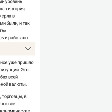
ый уровень
шла история,
мерла в
ми были, и так
ть»
ь и работало.
ющий редактор
ьное уже пришло
годня.ру».
ситуации. Это
бах всей
ьной валюты.
 торговцы, в
это все
экономические
зыками.