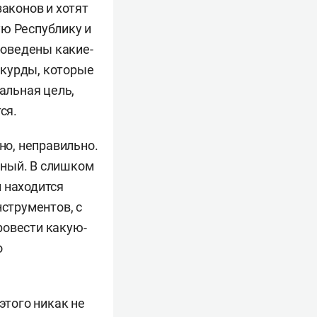
законов и хотят
ую Республику и
роведены какие-
 курды, которые
альная цель,
ся.
но, неправильно.
вный. В слишком
 находится
нструментов, с
ровести какую-
о
этого никак не