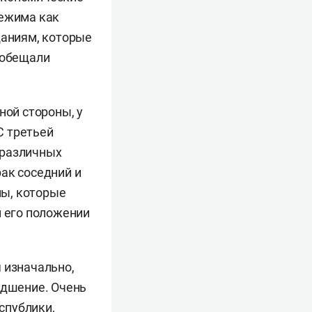
режима как
щаниям, которые
 обещали
ной стороны, у
С третьей
 различных
ак соседний и
мы, которые
м его положении
 изначально,
удшение. Очень
спублики,