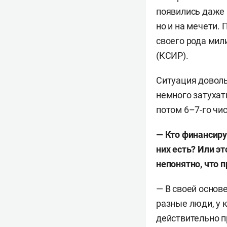
появились даже 
но и на мечети.
своего рода мил
(КСИР).
Ситуация доволь
немного затухат
потом 6–7-го чи
— Кто финансиру
них есть? Или э
непонятно, что 
— В своей основ
разные люди, у 
действительно пр