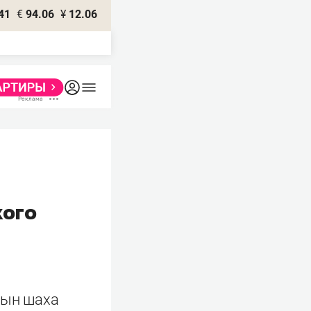
41
€
94.06
¥
12.06
кого
сын шаха