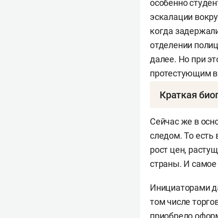
особенно студен
эскалации вокруг
когда задержали
отделении полиц
далее. Но при э
протестующим в 
Краткая био
Севостьянов Ни
Сейчас же в осн
«Аналитической 
следом. То есть
рост цен, расту
страны. И самое
Образование — МГ
Инициаторами да
Работал в Ираке,
том числе торго
приобрело оформ
Владеет арабски