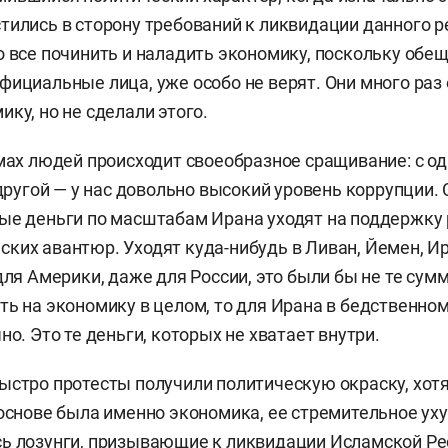
тились в сторону требований к ликвидации данного 
о все починить и наладить экономику, поскольку обе
фициальные лица, уже особо не верят. Они много раз
ку, но не сделали этого.
умах людей происходит своеобразное сращивание: с од
 другой — у нас довольно высокий уровень коррупции. 
ые деньги по масштабам Ирана уходят на поддержку
ких авантюр. Уходят куда-нибудь в Ливан, Йемен, Ир
для Америки, даже для России, это были бы не те сум
ть на экономику в целом, то для Ирана в бедственно
но. Это те деньги, которых не хватает внутри.
ыстро протесты получили политическую окраску, хотя
 основе была именно экономика, ее стремительное ух
ь лозунги, призывающие к ликвидации Исламской Ре