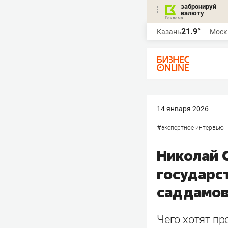
забронируй
валюту
21.9°
Казань
Моск
14 января 2026
#
экспертное интервью
Николай 
государс
саддамов
Чего хотят пр