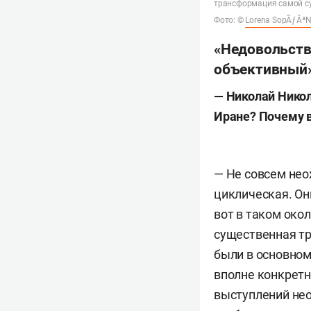
трансформация самой су
Фото: ©
Lorena SopÃƒÂª
«Недовольств
объективный
— Николай Никол
Иране? Почему 
— Не совсем нео
циклическая. Он
вот в таком око
существенная тр
были в основном
вполне конкретн
выступлений нео