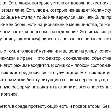
вки. Есть люди, которые устали от довольно жестких 
 этом плане. Есть люди, которые ненавидят Исламск
 вообще не стало, чтобы или вернулся шах, или были п
кие выборы. Есть национальные меньшинства, те же
чном счете, конечно же, на отделение. Это их магистр
т как угодно камуфлировать, но она все равно остает
ь о том, что людей купили или вывели на улицу, конеч
жимом в Иране — это фактор, к сожалению, объекти
и этот режим находится. В слишком плохом состоянии
т никаких предпосылок, что улучшится. Нет никаких и
 они могли бы эту ситуацию сегодня перевернуть, п
енную реформу, но выкатить страну из этого постоянн
 кризиса.
ется, в среде протестующих есть и провокаторы. Без 