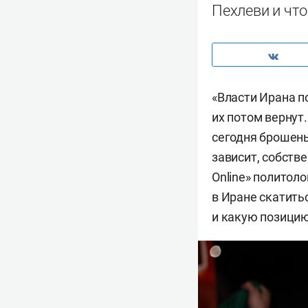
Пехлеви и чт
«Власти Ирана по
их потом вернут.
сегодня брошены
зависит, собств
Online» политол
в Иране скатить
и какую позицию