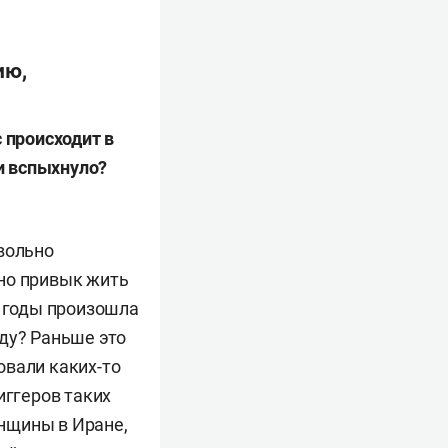
ию,
 происходит в
и вспыхнуло?
вольно
но привык жить
е годы произошла
ду? Раньше это
овали каких-то
иггеров таких
нщины в Иране,