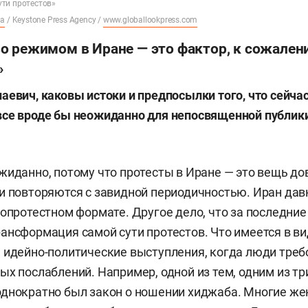
ти протестов»
Na
/ Keystone Press Agency /
www.globallookpress.com
о режимом в Иране — это фактор, к сожален
»
аевич, каковы истоки и предпосылки того, что сейчас
все вроде бы неожиданно для непосвященной публик
жиданно, потому что протесты в Иране — это вещь до
и повторяются с завидной периодичностью. Иран дав
лопротестном формате. Другое дело, что за последни
ансформация самой сути протестов. Что имеется в ви
 идейно-политические выступления, когда люди треб
ых послаблений. Например, одной из тем, одним из тр
днократно был закон о ношении хиджаба. Многие же