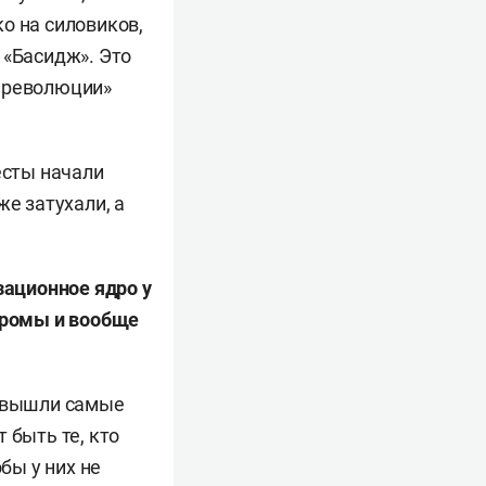
о на силовиков,
 «Басидж». Это
й революции»
есты начали
же затухали, а
зационное ядро у
огромы и вообще
ь вышли самые
 быть те, кто
бы у них не