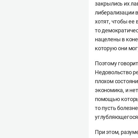
закрылись их ла
либерализации в
хотят, чтобы ее
то демократичес
нацелены в коне
которую они могу
Поэтому говорит
Недовольство ре
плохом состояни
экономика, и не
помощью которых
то пусть болезн
углубляющегося
При этом, разуме