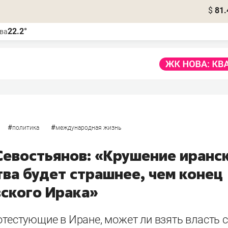
$
81.
22.2°
ва
#
#
политика
международная жизнь
Севостьянов: «Крушение иранс
тва будет страшнее, чем конец
ского Ирака»
отестующие в Иране, может ли взять власть 