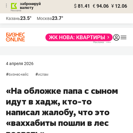
забронируй
$
81.41
€
94.06
¥
12.06
валюту
23.5°
23.7°
Казань
Москва
4 апреля 2026
#
#
бизнес-кейс
ислам
«На обложке папа с сыном
идут в хадж, кто-то
написал жалобу, что это
«ваххабиты пошли в лес