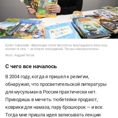
Булат Сиразиев: «Верующие стали бесплатно выкладывать весь наш
контент в сеть — из благих побуждений. Так мы обанкротились»
Фото: Андрей Титов
С чего все началось
В 2004 году, когда я пришел к религии,
обнаружил, что просветительской литературы
для мусульман в России практически нет.
Приходишь в мечеть: тюбетейки продают,
коврики для намаза, пару брошюрок — и все.
Тогда мне пришла идея записывать лекции