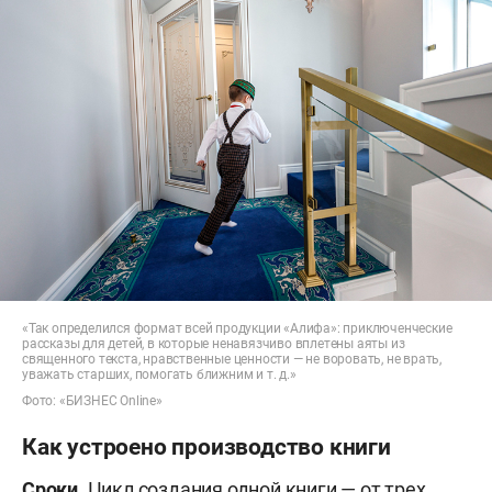
«Так определился формат всей продукции «Алифа»: приключенческие
рассказы для детей, в которые ненавязчиво вплетены аяты из
священного текста, нравственные ценности — не воровать, не врать,
уважать старших, помогать ближним и т. д.»
Фото: «БИЗНЕС Online»
Как устроено производство книги
Сроки
. Цикл создания одной книги — от трех