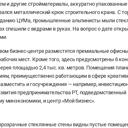
ем и другие стройматериалы, аккуратно упакованные в
вался металлический крюк строительного крана. С то
зданию ЦУМа, промышленные альпинисты мыли стек
х спешили с ведрами в руках. На вопрос о дате откр
ми.
овом бизнес-центре разместятся премиальные офисн
 рабочих мест. Кроме того, здесь предусмотрены 6 ко
ерея площадью 2,4 тыс. кв. метров. Помещения план
ниям, преимущественно работающим в сфере креатив
разместить и госучреждения — например, инвестицио
азвития предпринимательства РТ, подведомственный
у минэкономики, и центр «Мой бизнес».
прозрачные стеклянные стены видны пустые помещен