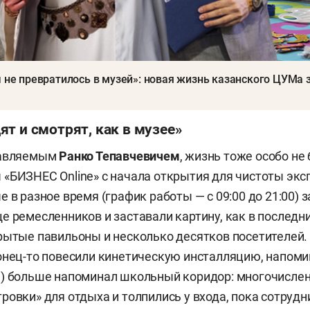
ы не превратилось в музей»: новая жизнь казанского ЦУМа 
т и смотрят, как в музее»
лавляемым
Ранко Тепавчевичем
, жизнь тоже особо не
«БИЗНЕС Online» с начала открытия для чистоты экс
е в разное время (график работы
— с 09:00 до 21:00)
е ремесленников и заставали картину, как в последн
рытые павильоны и несколько десятков посетителей.
конец-то повесили кинетическую инсталляцию, напо
ы) больше напоминал школьный коридор: многочисле
ровки» для отдыха и толпились у входа, пока сотруд