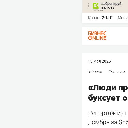
забронируй
валюту
20.8°
Казань
Моск
13 мая 2026
#
#
бизнес
культура
«Люди при
буксует 
Репортаж из 
домбра за $8