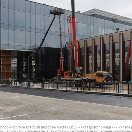
ровом корпусе, который вырос на месте бывших складских помещений, кипела 
вышались строительные леса, по которым сновали немногочисленные рабочие 