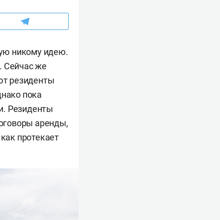
ую никому идею.
. Сейчас же
ают резиденты
днако пока
и. Резиденты
договоры аренды,
 как протекает