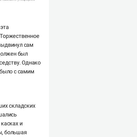
 эта
 Торжественное
выдвинул сам
 должен был
седству. Однако
 было с самим
ших складских
шались
 касках и
ы, большая