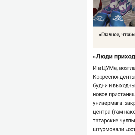
«Главное, чтоб
«Люди приходя
И в ЦУМе, возг
Корреспонденты 
будни и выходны
новое пристанищ
универмага: зак
центра (там на
татарские чулп
штурмовали «ост