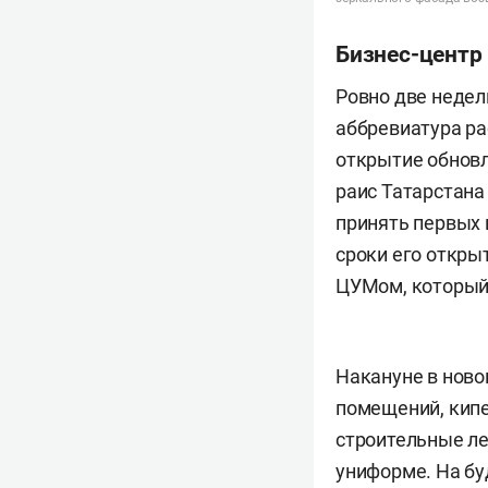
Бизнес-центр
Ровно две недел
аббревиатура ра
открытие обновл
раис Татарстан
принять первых 
сроки его откры
ЦУМом, который 
Накануне в ново
помещений, кипе
строительные ле
униформе. На б