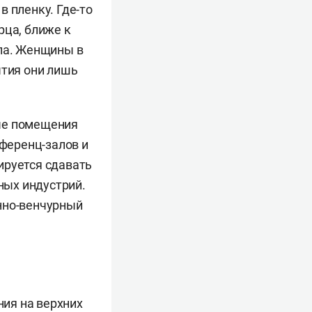
 пленку. Где-то
рца, ближе к
ла. Женщины в
ытия они лишь
ые помещения
нференц-залов и
ируется сдавать
ных индустрий.
нно-венчурный
ия на верхних