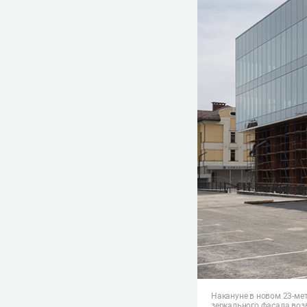
Накануне в новом 23-мет
зеркального фасада воз