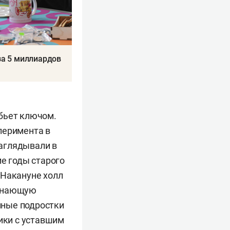
за 5 миллиардов
 бьет ключом.
перимента в
 заглядывали в
ие годы старого
 Накануне холл
минающую
нные подростки
ники с уставшим