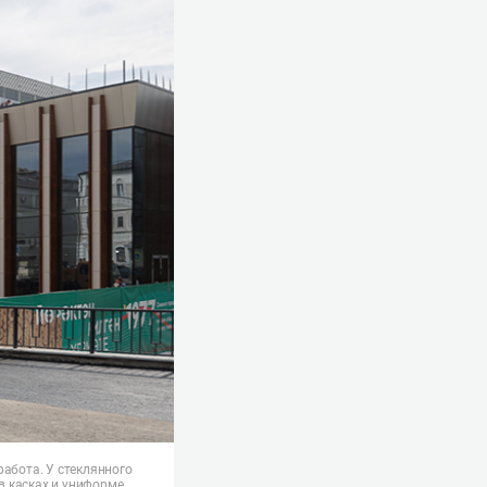
работа. У стеклянного
в касках и униформе