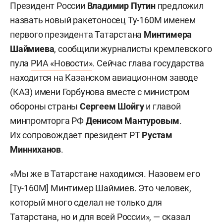
Президент России
Владимир Путин
предложил
назвать новый ракетоносец Ту-160М именем
первого президента Татарстана
Минтимера
Шаймиева
, сообщили журналисты кремлевского
пула
РИА «Новости»
. Сейчас глава государства
находится на Казанском авиационном заводе
(КАЗ) имени Горбунова вместе с министром
обороны страны
Сергеем Шойгу
и главой
минпромторга РФ
Денисом Мантуровым
.
Их сопровождает президент РТ
Рустам
Минниханов
.
«Мы же в Татарстане находимся. Назовем его
[Ту-160М] Минтимер Шаймиев. Это человек,
который много сделал не только для
Татарстана, но и для всей России», — сказал