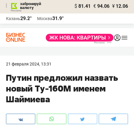
забронируй
$
81.41
€
94.06
¥
12.06
валюту
29.2°
31.9°
Казань
Москва
21 февраля 2024, 13:31
Путин предложил назвать
новый Ту-160М именем
Шаймиева