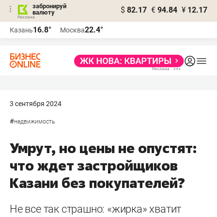
забронируй
$
82.17
€
94.84
¥
12.17
валюту
16.8°
22.4°
Казань
Москва
3 сентября 2024
#
недвижимость
Умрут, но цены не опустят:
что ждет застройщиков
Казани без покупателей?
Не все так страшно: «жирка» хватит