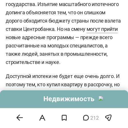
государства. Изъятие масштабного ипотечного
допинга объясняется тем, что он слишком
дорого обходится бюджету страны после взлета
ставки Центробанка. Но на смену
могут прийти
новые адресные программы — прежде всего
рассчитанные на молодых специалистов, а
также людей, занятых в промышленности,
строительстве и науке.
Доступной ипотеки не будет еще очень долго. И
поэтому тем, кто купил квартиру в рассрочку, но
хотел рассчитаться через пару лет за счет
Недвижимость
дешевой ипотеки, не повезло: дешево не будет.
Наоборот, прогноз ЦБ неблагоприятен.
Регулятор скорее вновь повысит ключевую
212
ставку на ближайшем заседании 13 сентября,