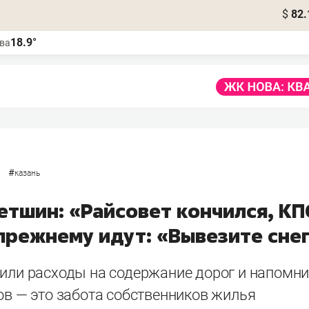
$
82.
18.9°
ва
#
казань
тшин: «Райсовет кончился, КП
-прежнему идут: «Вывезите сне
оили расходы на содержание дорог и напомни
ов — это забота собственников жилья