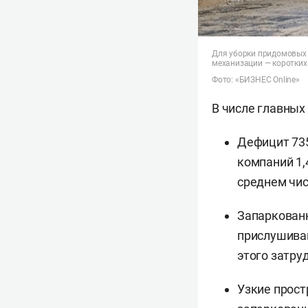
Для уборки придомовых 
механизации — коротких
Фото: «БИЗНЕС Online»
В числе главных
Дефицит 73
компаний 1,
среднем чис
Запаркованн
прислушиваю
этого затр
Узкие прост