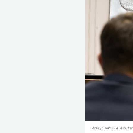
Ильсур Метшин: «Поблаг