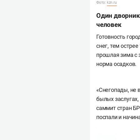
Фото:
kzn.ru
Один дворник
человек
Готовность горо
снег, тем остре
прошлая зима с 
норма осадков.
«Снегопады, не 
былых заслугах,
саммит стран БР
поспали и начин