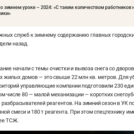
о зимнем уроке – 2024: «С таким количеством работников
ники»
жных служб к зимнему содержанию главных городски
дели назад.
щание начали с темы очистки и вывоза снега со дворов
 жилых домов — это свыше 22 млн кв. метров. Для у
риторий управляющие компании подготовили 230 еди
том числе 80 — малой механизации — коротких снегоу
 разбрасывателей реагентов. На зимний сезон в УК п
яной смеси и 180 т реагента. При этом спецтехнику и
лее ТСЖ.