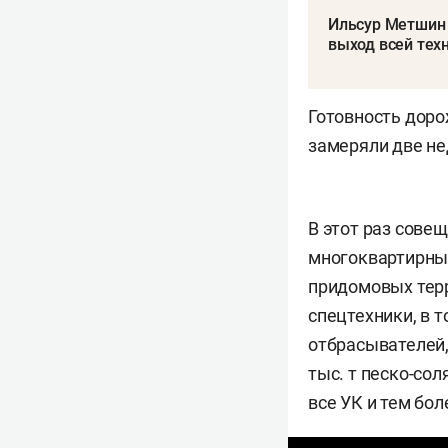
Ильсур Метшин 
выход всей тех
Готовность доро
замеряли две не
В этот раз сове
многоквартирных
придомовых тер
спецтехники, в 
отбрасывателей,
тыс. т песко-сол
все УК и тем бо