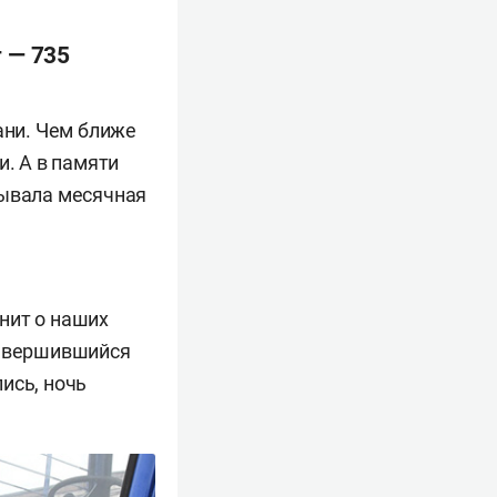
 — 735
ани. Чем ближе
и. А в памяти
рывала месячная
нит о наших
завершившийся
ись, ночь