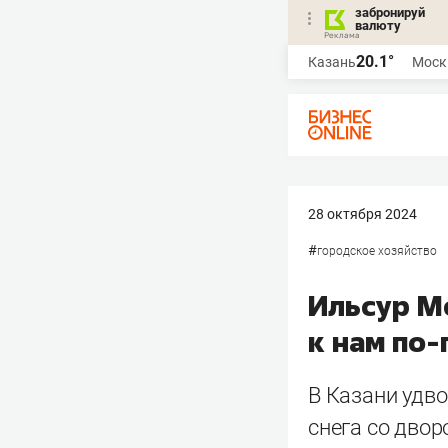
забронируй
валюту
20.1°
Казань
Моск
28 октября 2024
#
городское хозяйство
Ильсур Ме
к нам по
В Казани удв
снега со двор