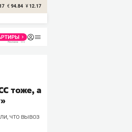
17
€
94.84
¥
12.17
СС тоже, а
г»
ли, что вывоз