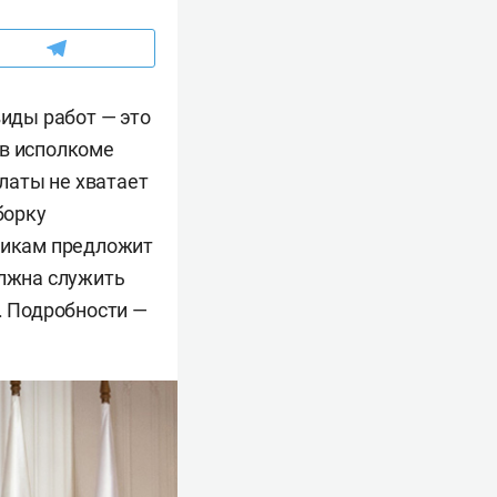
виды работ — это
 в исполкоме
платы не хватает
борку
жникам предложит
олжна служить
. Подробности —