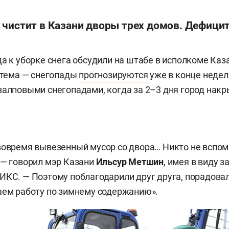
 чистит в Казани дворы трех домов. Дефицит
да к уборке снега обсудили на штабе в исполкоме Каз
е тема — снегопады
прогнозируются
уже в конце недел
залповыми снегопадами, когда за 2–3 дня город нак
вовремя вывезенный мусор со двора… Никто не вспом
 — говорил мэр Казани
Ильсур Метшин
, имея в виду 
ИКС. — Поэтому поблагодарили друг друга, порадовал
аем работу по зимнему содержанию».