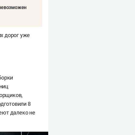
 невозможен
х дорог уже
борки
ниц
борщиков,
одготовили 8
меют далеко не