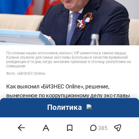
По словам наших источников, жилье с VIP-ремонтом в самом сердце
Казани служило для семьи экс-главы Бугульмы в качестве временной
резиденции в те дни, когда чиновник приезжал в столицу республики на
совещания
Фото: «БИЗНЕС Online»
Как выяснил «БИЗНЕС Online», решение,
вынесенное
по коррупционному делу экс-главы
Бугульминского района
Линара Закирова
еще в
Политика
июле этого года, начали приводить в действие.
385
Так, спецотдел судебных приставов Татарстана
(СОСП по РТ) арестовал у бывшего чиновника