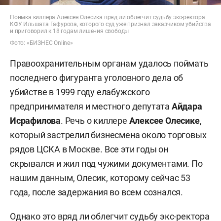
Поимка киллера Алексея Олесика вряд ли облегчит судьбу экс-ректора
КФУ Ильшата Гафурова, которого суд уже признал заказчиком убийства
и приговорил к 18 годам лишения свободы
Фото: «БИЗНЕС Online»
Правоохранительным органам удалось поймать
последнего фигуранта уголовного дела об
убийстве в 1999 году елабужского
предпринимателя и местного депутата
Айдара
Исрафилова
. Речь о киллере
Алексее Олесике
,
который застрелил бизнесмена около торговых
рядов ЦСКА в Москве. Все эти годы он
скрывался и жил под чужими документами. По
нашим данным, Олесик, которому сейчас 53
года, после задержания во всем сознался.
Однако это вряд ли облегчит судьбу экс-ректора