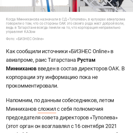
Когда Минниханова назначали в СД «Туполева», в кулуарах авиапрома
говорили о том, что со стороны ОАК это своего рода жест доброй воли,
ведь в Татарстане всегда пеняли на то, что корпорация неправильно
управляет КАЗом
Фото: «БИЗНЕС Online»
Как сообщили источники «БИЗНЕС Online» в
авиапроме, раис Татарстана
Рустам
Минниханов
введен в состав директоров ОАК. В
корпорации эту информацию пока не
прокомментировали.
Напомним, по данным собеседников, летом
Минниханов
сложил
с себя полномочия
председателя совета директоров «Туполева»
(этот орган он возглавлял с 16 сентября 2021