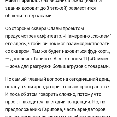
Ринат Гарипов
. А на верхних этажах (высота
здания доходит до 8 этажей) разместится
общепит с террасами.
Со стороны сквера Славы проектом
предусмотрен амфитеатр. «Намеренно „сажаем“
его здесь, чтобы рынок мог взаимодействовать
со сквером. Там же будет находиться фуд-корт»,
— дополняет Гарипов. А со стороны ТЦ «Олимп»
— зона для разгрузки большегрузов с товарами.
Но самый главный вопрос на сегодняшний день,
останутся ли арендаторы в новом пространстве.
И пока об этом говорить сложно, потому что
проект находится на стадии концепции. Но, по
предположению Гарипова, часть арендаторов
может поменяться, потому что обновляется сам