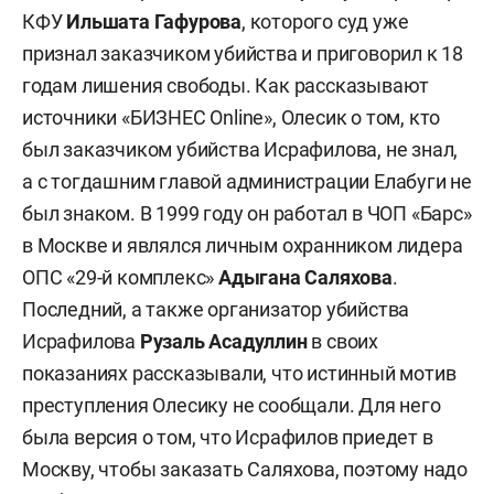
КФУ
Ильшата Гафурова
, которого суд уже
признал заказчиком убийства и приговорил к 18
годам лишения свободы. Как рассказывают
источники «БИЗНЕС Online», Олесик о том, кто
был заказчиком убийства Исрафилова, не знал,
а с тогдашним главой администрации Елабуги не
был знаком. В 1999 году он работал в ЧОП «Барс»
в Москве и являлся личным охранником лидера
ОПС «29-й комплекс»
Адыгана Саляхова
.
Последний, а также организатор убийства
Исрафилова
Рузаль Асадуллин
в своих
показаниях рассказывали, что истинный мотив
преступления Олесику не сообщали. Для него
была версия о том, что Исрафилов приедет в
Москву, чтобы заказать Саляхова, поэтому надо