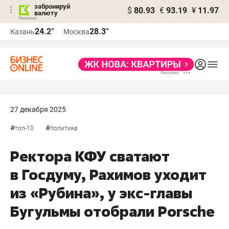
забронируй
$
80.93
€
93.19
¥
11.97
валюту
24.2°
28.3°
Казань
Москва
27 декабря 2025
#
#
топ-10
политика
Ректора КФУ сватают
в Госдуму, Рахимов уходит
из «Рубина», у экс-главы
Бугульмы отобрали Porsche