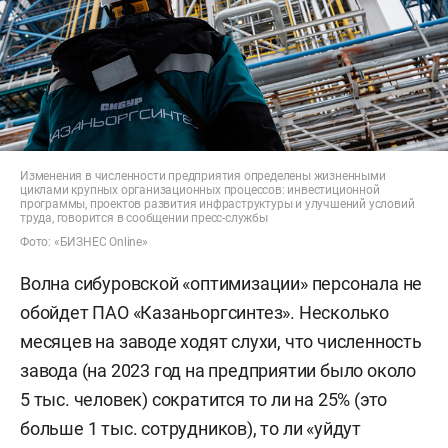
Изменения в численности предприятия определены жизненными
циклами крупных организационных процессов: инвестиционной
программы, проектов развития инфраструктуры и улучшений условий
труда, говорится в сообщении пресс-службы
Фото: «БИЗНЕС Online»
Волна сибуровской «оптимизации» персонала не
обойдет ПАО «Казаньоргсинтез». Несколько
месяцев на заводе ходят слухи, что численность
завода (на 2023 год на предприятии было около
5 тыс. человек) сократится то ли на 25% (это
больше 1 тыс. сотрудников), то ли «уйдут