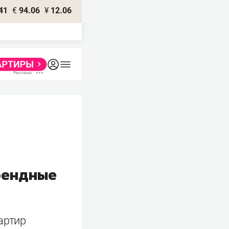
41
€
94.06
¥
12.06
арендные
артир