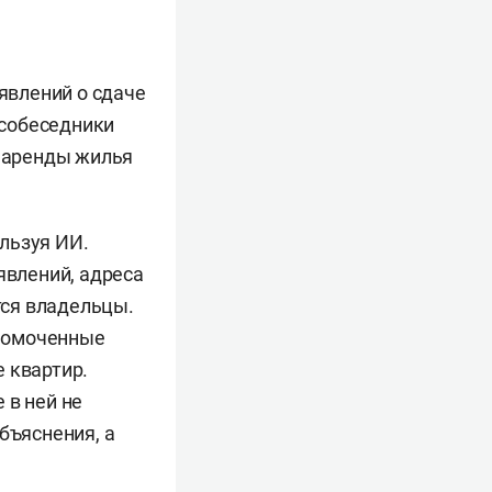
ъявлений о сдаче
 собеседники
е аренды жилья
льзуя ИИ.
явлений, адреса
тся владельцы.
лномоченные
 квартир.
 в ней не
бъяснения, а