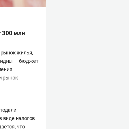
 300 млн
 рынок жилья,
евидны — бюджет
ления
ый рынок
 подали
в виде налогов
ается, что