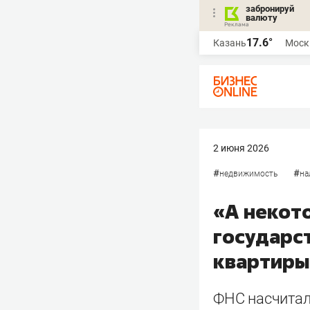
забронируй
валюту
17.6°
Казань
Моск
2 июня 2026
#
#
недвижимость
на
«А некот
государст
квартиры
ФНС насчитала