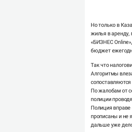
Но только в Каз
жилья в аренду,
«БИЗНЕС Online»
бюджет ежегодно
Так что налогов
Алгоритмы влеза
сопоставляются
По жалобам от 
полиции проводя
Полиция вправе 
прописаны и не 
дальше уже дело