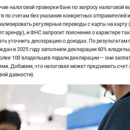
учае налоговой проверки банк по запросу налоговой 
в по счетам без указания конкретных отправителей и
нализировать регулярные переводы с карты на карту 
ят аренду), и ФНС запросит пояснения о характере та
ть уточнить декларацию о доходах. По результатам 
дан в 2025 году заполнили декларации 60% владельц
более 100 владельцев подали декларации — они заплат
ми. Добавим, что налоговая может предъявить счет з
вой давности).