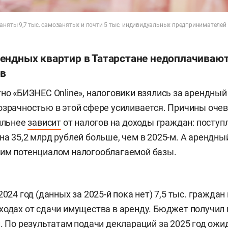
заняты 9,7 тыс. самозанятых и почти 5 тыс. индивидуальных предпринимателей
ендных квартир в Татарстане недоплачивают
ов
тно «БИЗНЕС Online», налоговики взялись за арендный
озрачностью в этой сфере усиливается. Причины оч
сильнее
зависит
от налогов на доходы граждан: поступ
на 35,2 млрд рублей больше, чем в 2025-м. А арендн
хим потенциалом налогооблагаемой базы.
2024 год (данных за 2025-й пока нет) 7,5 тыс. граждан
ходах от сдачи имущества в аренду. Бюджет получил 
й. По результатам подачи деклараций за 2025 год ожид