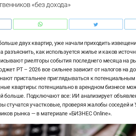
ственников «без дохода»
 больше двух квартир, уже начали приходить извещен
а разъяснить, как используется жилье и каков исто
писывают риелторы события последнего месяца на р
юджет РТ – 2026 все сильнее зависит от налогов на д
инают пристальнее приглядываться к потенциальным
дные квартиры: потенциально в арендном бизнесе мо
ей больше. Подключают все: ИИ анализирует объявле
иры стучатся участковые, проверяя жалобы соседей и
ников рынка — в материале «БИЗНЕС Online».