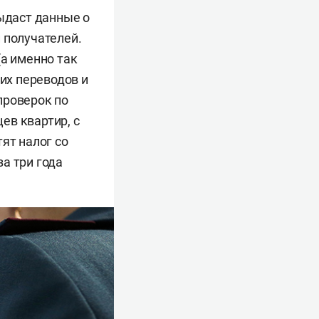
выдаст данные о
 получателей.
(а именно так
ких переводов и
проверок по
ев квартир, с
ят налог со
а три года