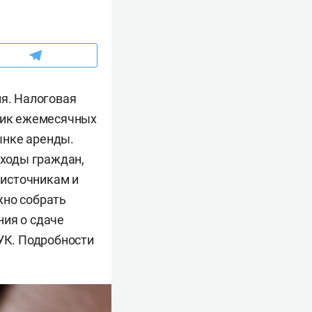
ия. Налоговая
чник ежемесячных
ынке аренды.
оходы граждан,
 источникам и
жно собрать
ния о сдаче
 УК. Подробности