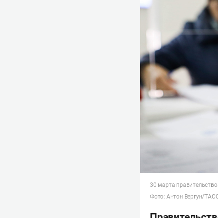
30 марта правительство
Фото: Антон Вергун/ТАС
Правительств