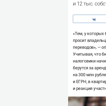
и 12 тыс. соб
«Тем, у которых
просит владельц
переводов», — о
Учитывая, что б
налоговики нач
берутся за арен
на 300 млн рубл
и ЕГРН, в кварт
и реакция участ