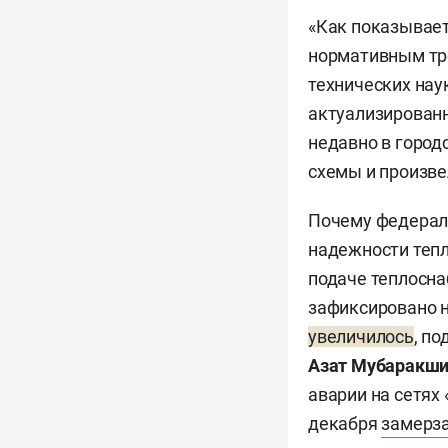
«Как показывает
нормативным тре
технических нау
актуализированн
недавно в город
схемы и произве
Почему федераль
надежности тепл
подаче теплосна
зафиксировано 
увеличилось
, п
Азат Мубаракш
аварии на сетях
декабря
замерз