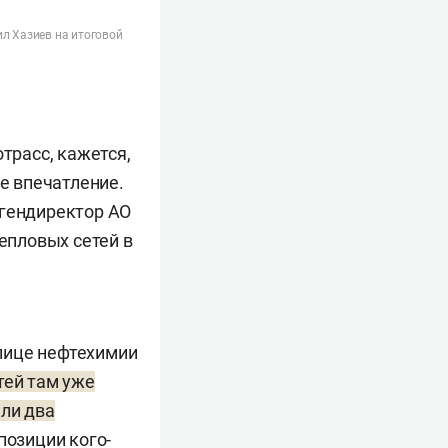
ил Хазиев на итоговой
трасс, кажется,
ое впечатление.
гендиректор АО
тепловых сетей в
лице нефтехимии
тей там уже
али два
позиции кого-