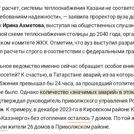
 расчет, системы теплоснабжения Казани не соответ
бованиям надежности», — заявила проректор вуза д
к
Ирина Ахметова
, выступая на общественных слушан
ой схеме теплоснабжения столицы до 2040 года, орг
ском комитете ЖКХ. Отметим, что вуз выступил разр
л расчеты строго в соответствии с федеральными пр
ное ведомство именно сейчас обращает особое вним
осетей? К счастью, в Татарстане аварий, из-за котор
бжения превышал бы 24 часа, за прошедший отопите
не было. Однако
количество «значимых аварий» в этом
одтверждал руководитель приволжского управления Р
ин
. К примеру, в декабре 2023-го в Кировском районе 
 «Казэнерго» без отопления
осталось
7 домов. По той 
али
жители 26 домов в Приволжском районе.