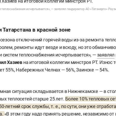
 теплоснабжения исчерпывается», — заявлял гендиректор АО «Татэнерго» Рауз
 Татарстана в красной зоне
р сезона отключений горячей воды из-за ремонта тепло
тролем, ремонты идут везде и всюду, но это обманчив
и систем теплоснабжения исчерпывается», —
заявлял
зил Хазиев
на итоговой коллегии минстроя РТ. Износ 
ет 55%, Набережных Челнах — 56%, Заинске — 54%.
мная ситуация складывается в Нижнекамске — в сто
ых теплосетей старше 25 лет.
Более 10% тепловых се
0-летний срок службы, т. е., по сути, они уже отработ
а.
«В этом году надо принять решение, независимо от 