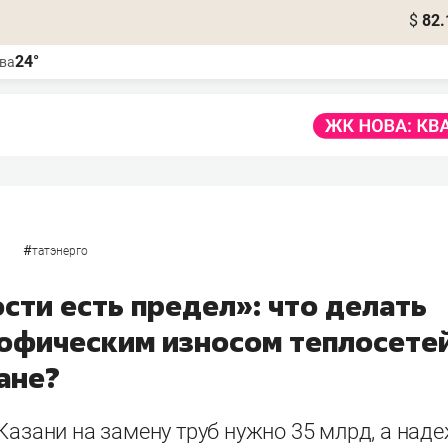
$
82.
24°
ва
#
татэнерго
сти есть предел»: что делать
рофическим износом теплосете
ане?
Казани на замену труб нужно 35 млрд, а на