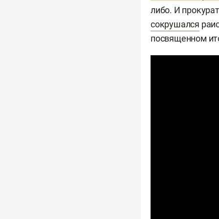
либо. И прокура
сокрушался
раис
посвященном ито