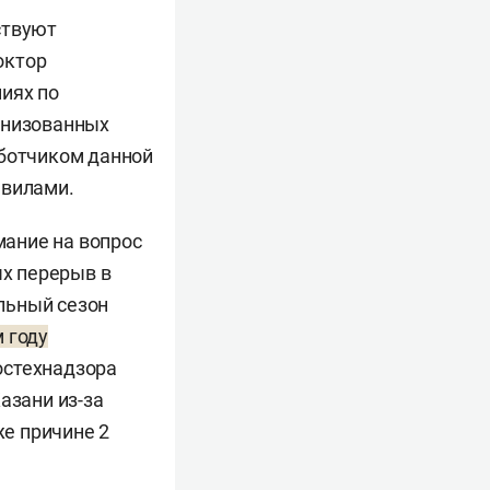
ствуют
октор
иях по
анизованных
аботчиком данной
авилами.
ание на вопрос
ых перерыв в
льный сезон
 году
остехнадзора
Казани из-за
же причине 2