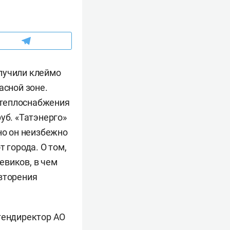
лучили клеймо
асной зоне.
 теплоснабжения
уб. «Татэнерго»
но он неизбежно
 города. О том,
евиков, в чем
овторения