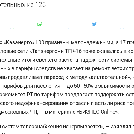
отельных из 125
х «Казэнерго» 100 признаны малонадежными, а 17 по
ловые сети «Татэнерго» и ТГК-16 тоже оказались в кр
тельные итоги свежего расчета надежности системы
ных в тарифы средств не хватает на ремонт ветхих тр
овь продавливает переход к методу «альткотельной», 
у тарифов для населения — до 50–60% в зависимости от
оскомитет РТ по тарифам предлагает поддержать сет
ского недофинансирования отрасли и есть ли риск п
дмосковных ЧП, — в материале «БИЗНЕС Online».