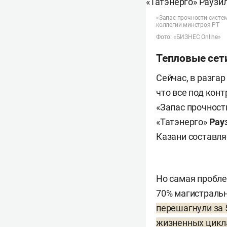
«Запас прочности систем
коллегии минстроя РТ
Фото: «БИЗНЕС Online»
Тепловые сети
Сейчас, в разга
что все под кон
«Запас прочност
«Татэнерго»
Рау
Казани составля
Но самая пробле
70% магистральн
перешагнули за 5
жизненных цикл