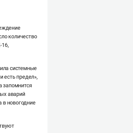
реждение
сло количество
-16,
вила системные
и есть предел»,
да запомнится
ных аварий
а в новогодние