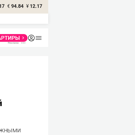
17
€
94.84
¥
12.17
й
дежными