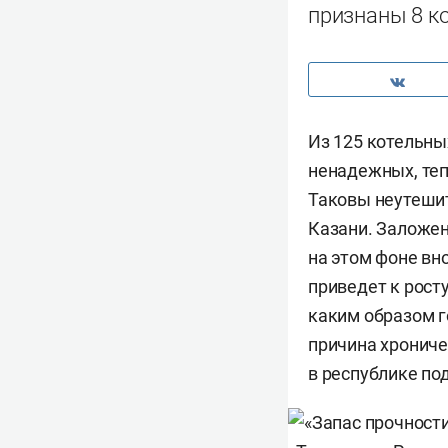
признаны 8 к
Из 125 котельны
ненадежных, теп
Таковы неутеши
Казани. Заложен
на этом фоне вн
приведет к рост
каким образом г
причина хрониче
в республике по