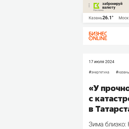
забронируй
валюту
26.1°
Казань
Моск
17 июля 2024
#
#
энергетика
казань
«У прочно
с катаст
в Татарст
Зима близко: 