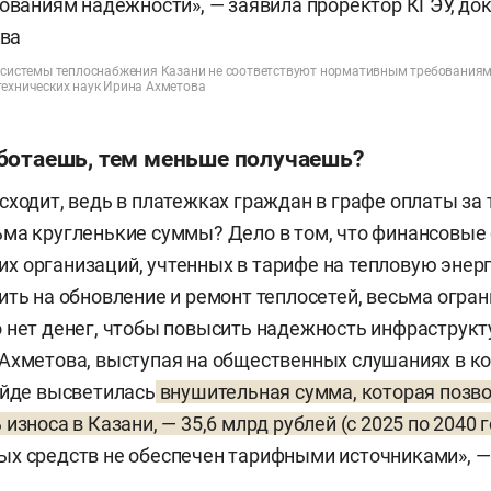
, системы теплоснабжения Казани не соответствуют нормативным требованиям
технических наук Ирина Ахметова
ботаешь, тем меньше получаешь?
сходит, ведь в платежках граждан в графе оплаты за 
ма кругленькие суммы? Дело в том, что финансовые
 организаций, учтенных в тарифе на тепловую энер
ить на обновление и ремонт теплосетей, весьма огран
 нет денег, чтобы повысить надежность инфраструкт
Ахметова, выступая на общественных слушаниях в к
айде высветилась
внушительная сумма, которая позв
износа в Казани, — 35,6 млрд рублей (с 2025 по 2040 г
х средств не обеспечен тарифными источниками», — 