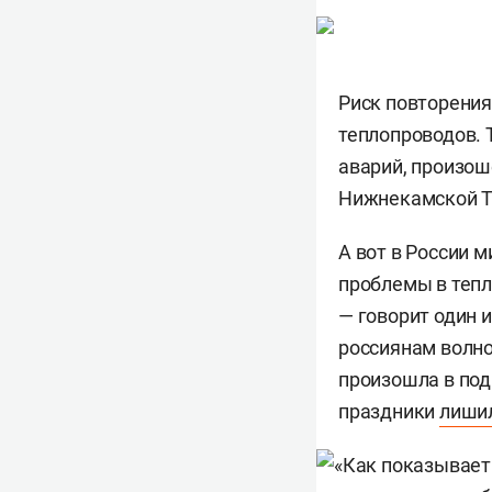
Риск повторения
теплопроводов. 
аварий, произош
Нижнекамской 
А вот в России 
проблемы в тепл
— говорит один 
россиянам волн
произошла в под
праздники
лиши