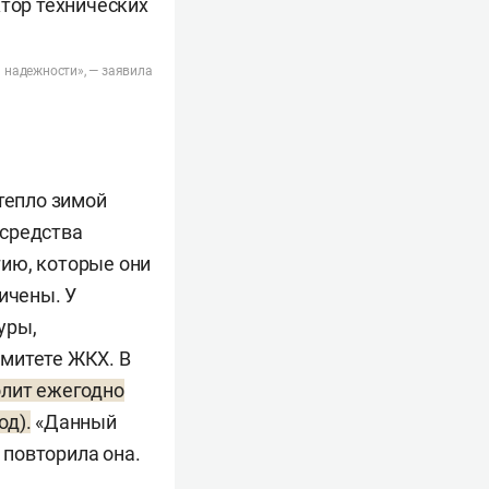
 надежности», — заявила
тепло зимой
 средства
гию, которые они
ичены. У
уры,
омитете ЖКХ. В
олит ежегодно
од).
«Данный
повторила она.