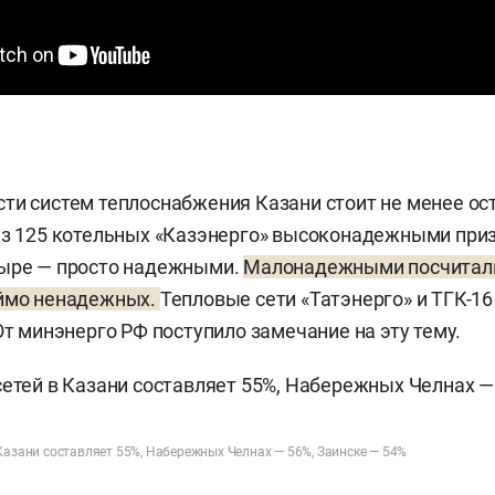
ти систем теплоснабжения Казани стоит не менее ос
из 125 котельных «Казэнерго» высоконадежными при
тыре — просто надежными.
Малонадежными посчитали
еймо ненадежных.
Тепловые сети «Татэнерго» и ТГК-1
От минэнерго РФ поступило замечание на эту тему.
Казани составляет 55%, Набережных Челнах — 56%, Заинске — 54%