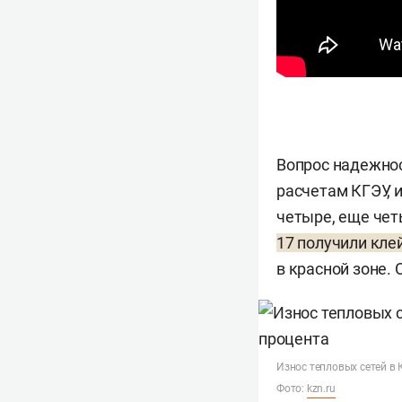
Вопрос надежнос
расчетам КГЭУ, 
четыре, еще че
17 получили кл
в красной зоне. 
Износ тепловых сетей в 
Фото:
kzn.ru