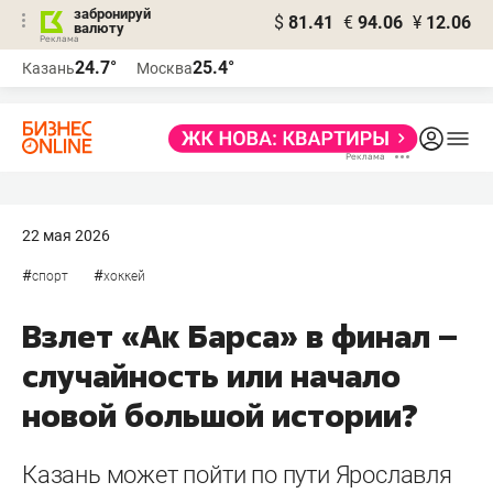
забронируй
$
81.41
€
94.06
¥
12.06
валюту
24.7°
25.4°
Казань
Москва
22 мая 2026
#
#
спорт
хоккей
Взлет «Ак Барса» в финал –
случайность или начало
новой большой истории?
Казань может пойти по пути Ярославля