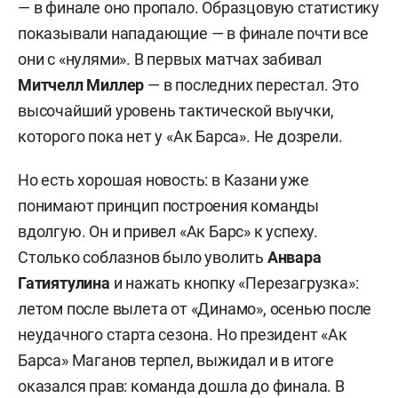
— в финале оно пропало. Образцовую статистику
показывали нападающие — в финале почти все
они с «нулями». В первых матчах забивал
Митчелл Миллер
— в последних перестал. Это
высочайший уровень тактической выучки,
которого пока нет у «Ак Барса». Не дозрели.
Но есть хорошая новость: в Казани уже
понимают принцип построения команды
вдолгую. Он и привел «Ак Барс» к успеху.
Столько соблазнов было уволить
Анвара
Гатиятулина
и нажать кнопку «Перезагрузка»:
летом после вылета от «Динамо», осенью после
неудачного старта сезона. Но президент «Ак
Барса» Маганов терпел, выжидал и в итоге
оказался прав: команда дошла до финала. В