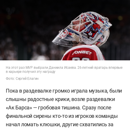
На этот раз MVP выбрали Даниила Исаева. 26-летний вратарь впервые
в карьере получил эту награду
Фото: Сергей Елагин
Пока в раздевалке громко играла музыка, были
слышны радостные крики, возле раздевалки
«Ак Барса» — гробовая тишина. Сразу после
финальной сирены кто-то из игроков команды
начал ломать клюшки, другие схватились за