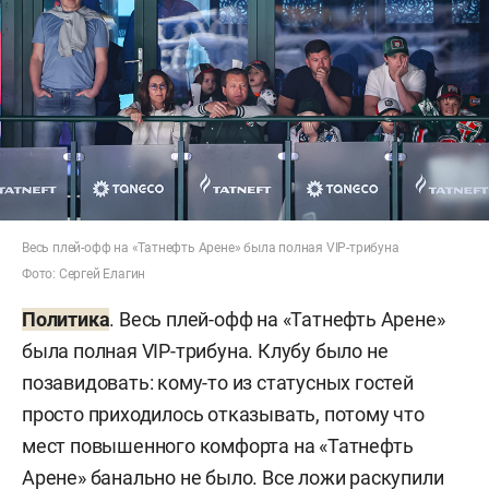
Весь плей-офф на «Татнефть Арене» была полная VIP-трибуна
Фото: Сергей Елагин
Политика
. Весь плей-офф на «Татнефть Арене»
была полная VIP-трибуна. Клубу было не
позавидовать: кому-то из статусных гостей
просто приходилось отказывать, потому что
мест повышенного комфорта на «Татнефть
Арене» банально не было. Все ложи раскупили