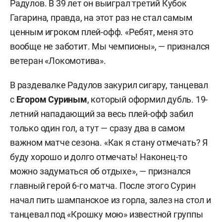
Радулов. В 39 лет он выиграл третий Кубок
Гагарина, правда, на этот раз не стал самым
ценным игроком плей-офф. «Ребят, меня это
вообще не заботит. Мы чемпионы», — признался
ветеран «Локомотива».
В раздевалке Радулов закурил сигару, танцевал
с
Егором Суриным
, который оформил дубль. 19-
летний нападающий за весь плей-офф забил
только один гол, а тут — сразу два в самом
важном матче сезона. «Как я стану отмечать? Я
буду хорошо и долго отмечать! Наконец-то
можно задуматься об отдыхе», — признался
главный герой 6-го матча. После этого Сурин
начал пить шампанское из горла, залез на стол и
танцевал под «Крошку мою» известной группы