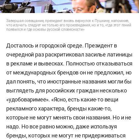
Завершая совещание, президент вновь вернулся к Пушкину, напомнив,
что изучать следует не только его произведения, но и то, «где этот гений
появился и где основы русской словесности»
Досталось и городской среде. Президент в
очередной раз раскритиковал засилье латиницы
в рекламе и вывесках. Полностью отказываться
от международных брендов он не предложил, но
дал понять, что иностранные названия могли бы
выглядеть для российских граждан несколько
«удобоваримее». «Ясно, есть какие-то вещи
рекламного характера, бренды какие-то,
которые не могут менять свои названия. Но и не
надо. Но все равно можно, даже используя
бренды, которых не могут не придерживаться