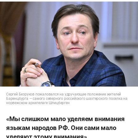
Сергей Безруков пожаловался на удручающее положение жителей
Баренцбурга — самого северного российского шахтерского поселка на
норвежском архипелаге Шпицберген
«Мы слишком мало уделяем внимания
языкам народов РФ. Они сами мало
уделяют этому внимания»