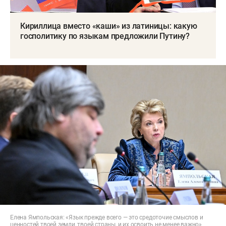
Кириллица вместо «каши» из латиницы: какую
госполитику по языкам предложили Путину?
Елена Ямпольская: «Язык прежде всего — это средоточие смыслов и
ценностей твоей земли, твоей страны, и их освоить не менее важно»