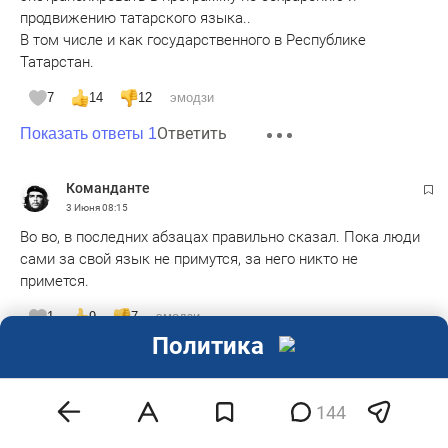
продвижению татарского языка..
В том числе и как государственного в Республике
Татарстан.
7
14
12
эмодзи
Ответить
Показать ответы 1
Команданте
3 Июня
08:15
Во во, в последних абзацах правильно сказал. Пока люди
сами за свой язык не примутся, за него никто не
примется.
1
9
7
эмодзи
Политика
Ответить
Показать ответы 1
Тахир Давлетшин
144
3 Июня
08:17