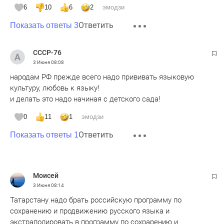
6
10
6
2
эмодзи
Ответить
Показать ответы 3
СССР-76
3 Июня
08:08
народам РФ прежде всего надо прививать языковую
культуру, любовь к языку!
и делать это надо начиная с детского сада!
0
11
1
эмодзи
Ответить
Показать ответы 1
Moисeй
3 Июня
08:14
Татарстану надо брать российскую программу по
сохранению и продвижению русского языка и
экстраполировать в программу по сохрарению и