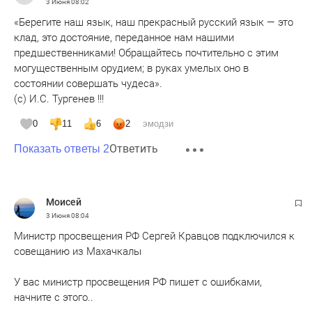
3 Июня
08:02
«Берегите наш язык, наш прекрасный русский язык — это
клад, это достояние, переданное нам нашими
предшественниками! Обращайтесь почтительно с этим
могущественным орудием; в руках умелых оно в
состоянии совершать чудеса».
(с) И.С. Тургенев !!!
0
11
6
2
эмодзи
Ответить
Показать ответы 2
Moисeй
3 Июня
08:04
Министр просвещения РФ Сергей Кравцов подключился к
совещанию из Махачкалы
У вас министр просвещения РФ пишет с ошибками,
начните с этого..