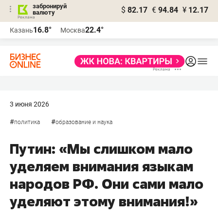
забронируй
$
82.17
€
94.84
¥
12.17
валюту
16.8°
22.4°
Казань
Москва
3 июня 2026
#
#
политика
образование и наука
Путин: «Мы слишком мало
уделяем внимания языкам
народов РФ. Они сами мало
уделяют этому внимания!»